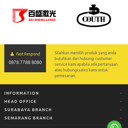
Silahkan memilih produk yang anda
Fast Respond
butuhkan dan hubungi customer
0878 7788 8080
service kami apabila ada pertanyaan
atau hubungi sales kami untuk
pemesanan.
INFORMATION
HEAD OFFICE
SURABAYA BRANCH
SEMARANG BRANCH