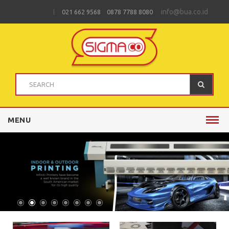
info@bua.co.id
021 662 9568 0878 7788 8080
MENU