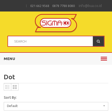
info@bua.co.id
021 662 9568 0878 7788 8080
MENU
Dot
Sort By:
Default