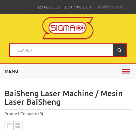
info@bua.co.id
021 662 9568 0878 7788 8080
MENU
BaiSheng Laser Machine / Mesin
Laser BaiSheng
Product Compare (0)