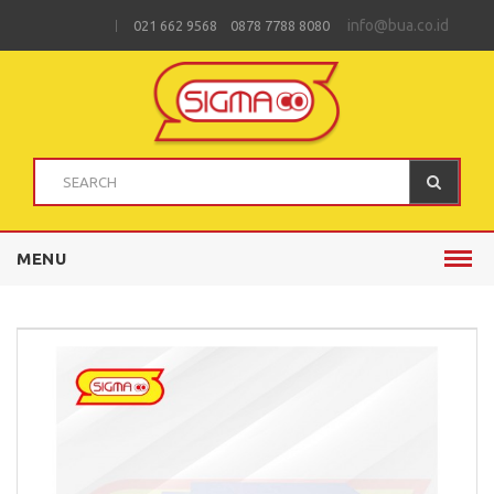
info@bua.co.id
021 662 9568 0878 7788 8080
MENU