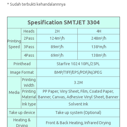
* Sudah terbukti kehandalannnya
Spesification SMTJET 3304
Heads
2H
4H
2Pass
124m²/h
248m²/h
Printing
Speed
3Pass
89m²/h
138²m/h
4Pass
69m²/h
138m²/h
Printhead
Starfire 1024 10PL/25PL
Image Format
BMP/TIFF/EPS/PDF/AI/JPEG
Printing
3.2M
Width
Printing
PP Paper, Viny Sheet, Film, Coated Paper,
Media
Material
Banner, Canvas, Adhesive Vinyl Sheet, Banner
Ink type
Solvent Ink
Take up device
Take up system (Optional)
Heating &
Front & Back Heating, Infrared Drying
Drying