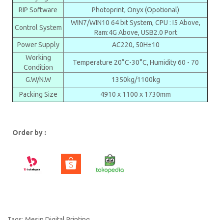
RIP Software
Photoprint, Onyx (Opotional)
WIN7/WIN10 64 bit System, CPU : I5 Above,
Control System
Ram:4G Above, USB2.0 Port
Power Supply
AC220, 50H±10
Working
Temperature 20°C-30°C, Humidity 60 - 70
Condition
G.W/N.W
1350kg/1100kg
Packing Size
4910 x 1100 x 1730mm
Order by :
Tags:
Mesin Digital Printing