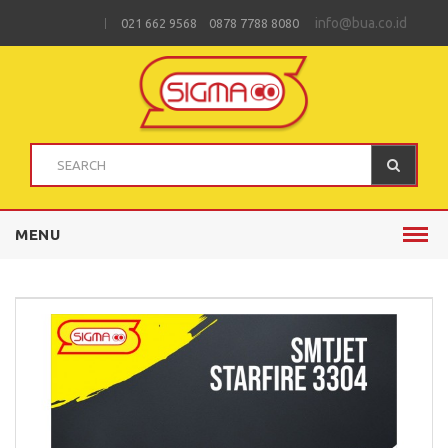
info@bua.co.id
021 662 9568 0878 7788 8080
MENU