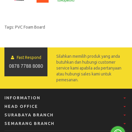
Tags:
PVC Foam Board
Silahkan memilih produk yang anda
Fast Respond
butuhkan dan hubungi customer
0878 7788 8080
service kami apabila ada pertanyaan
atau hubungi sales kami untuk
pemesanan.
INFORMATION
HEAD OFFICE
SURABAYA BRANCH
SEMARANG BRANCH