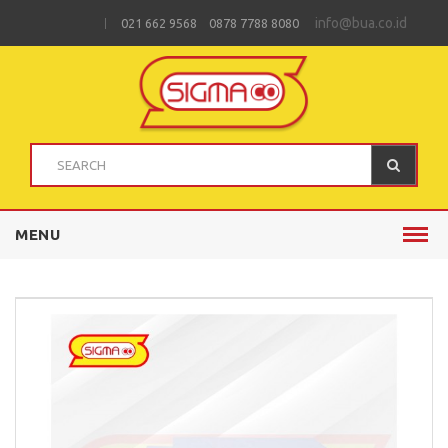
info@bua.co.id
021 662 9568 0878 7788 8080
MENU