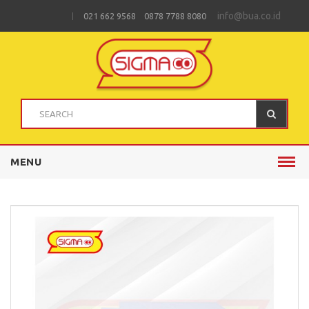
info@bua.co.id
021 662 9568 0878 7788 8080
MENU