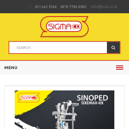
info@bua.co.id
021 662 9568 0878 7788 8080
MENU