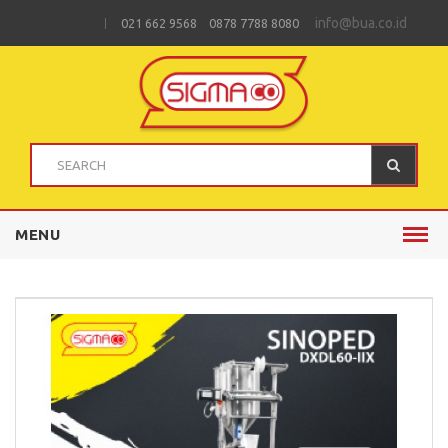
info@bua.co.id
021 662 9568 0878 7788 8080
MENU